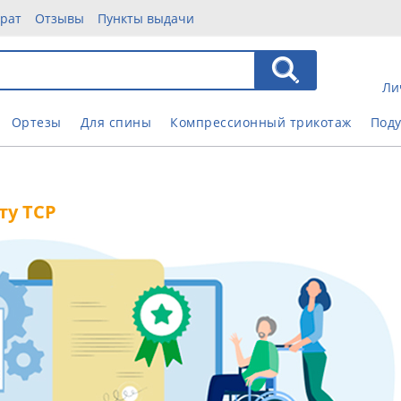
врат
Отзывы
Пункты выдачи
Ли
Ортезы
Для спины
Компрессионный трикотаж
Под
ту ТСР