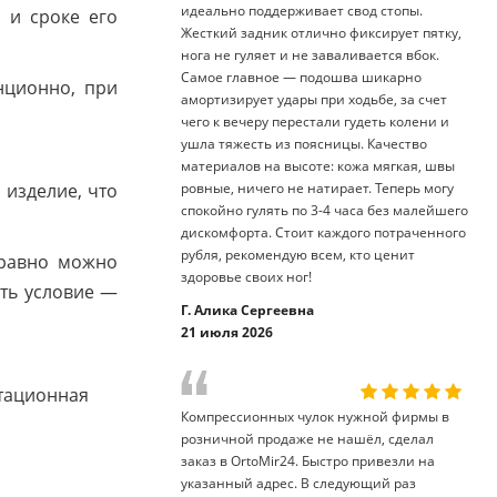
идеально поддерживает свод стопы.
 и сроке его
Жесткий задник отлично фиксирует пятку,
нога не гуляет и не заваливается вбок.
Самое главное — подошва шикарно
нционно, при
амортизирует удары при ходьбе, за счет
чего к вечеру перестали гудеть колени и
ушла тяжесть из поясницы. Качество
материалов на высоте: кожа мягкая, швы
 изделие, что
ровные, ничего не натирает. Теперь могу
спокойно гулять по 3-4 часа без малейшего
дискомфорта. Стоит каждого потраченного
рубля, рекомендую всем, кто ценит
 равно можно
здоровье своих ног!
ть условие —
Г. Алика Сергеевна
21 июля 2026
итационная
Компрессионных чулок нужной фирмы в
розничной продаже не нашёл, сделал
заказ в OrtoMir24. Быстро привезли на
указанный адрес. В следующий раз