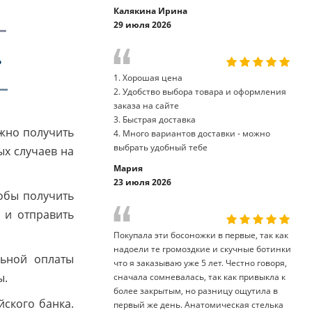
Калякина Ирина
29 июля 2026
1. Хорошая цена
2. Удобство выбора товара и оформления
заказа на сайте
3. Быстрая доставка
жно получить
4. Много вариантов доставки - можно
выбрать удобный тебе
ых случаев на
Мария
23 июля 2026
тобы получить
 и отправить
Покупала эти босоножки в первые, так как
надоели те громоздкие и скучные ботинки
льной оплаты
что я заказываю уже 5 лет. Честно говоря,
ы.
сначала сомневалась, так как привыкла к
более закрытым, но разницу ощутила в
йского банка.
первый же день. Анатомическая стелька