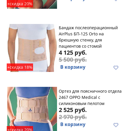
+скидка 20%
Бандаж послеоперационный
AirPlus БП-125 Orto на
брюшную стенку, для
пациентов со стомой
4 125 руб.
5 500 руб.
В корзину
+скидка 18%
Ортез для поясничного отдела
2467 OPPO Medical с
силиконовым пелотом
2 525 руб.
2 970 руб.
В корзину
+скидка 20%