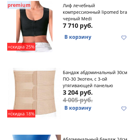
premium
Лиф лечебный
компрессионный lipomed bra
черный Medi
7 710 руб.
В корзину
+скидка 25%
Бандаж абдоминальный 30см
ПО-30 Экотен, с 3-ой
утягивающей панелью
3 204 руб.
4 005 руб.
В корзину
+скидка 18%
Абдоминальный бандаж 24см