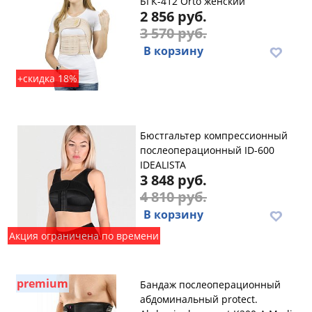
БГК-412 Orto женский
2 856 руб.
3 570 руб.
В корзину
+скидка 18%
Бюстгальтер компрессионный
послеоперационный ID-600
IDEALISTA
3 848 руб.
4 810 руб.
В корзину
Акция ограничена по времени
premium
Бандаж послеоперационный
абдоминальный protect.