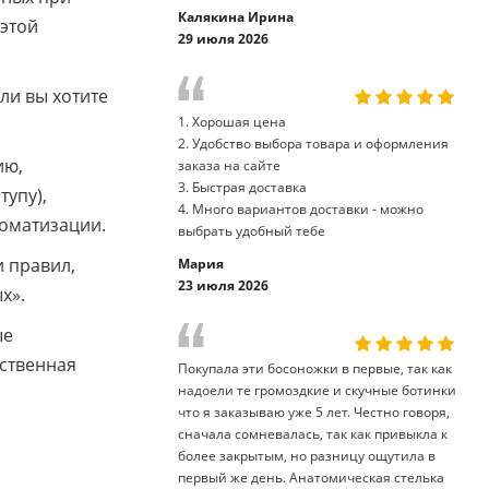
Калякина Ирина
этой
29 июля 2026
ли вы хотите
1. Хорошая цена
2. Удобство выбора товара и оформления
ию,
заказа на сайте
3. Быстрая доставка
упу),
4. Много вариантов доставки - можно
оматизации.
выбрать удобный тебе
 правил,
Мария
23 июля 2026
х».
ые
бственная
Покупала эти босоножки в первые, так как
надоели те громоздкие и скучные ботинки
что я заказываю уже 5 лет. Честно говоря,
сначала сомневалась, так как привыкла к
более закрытым, но разницу ощутила в
первый же день. Анатомическая стелька