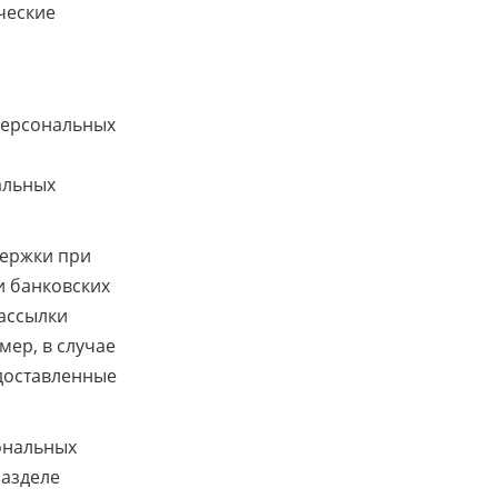
ческие
персональных
альных
держки при
и банковских
рассылки
ер, в случае
доставленные
ональных
разделе