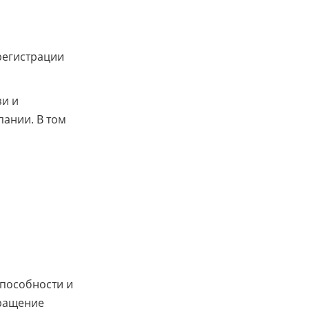
регистрации
зи и
ании. В том
пособности и
вращение