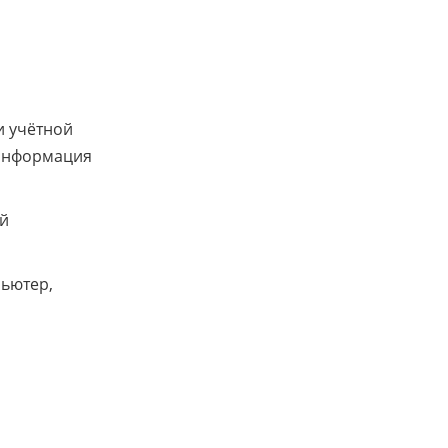
и учётной
 информация
ой
пьютер,