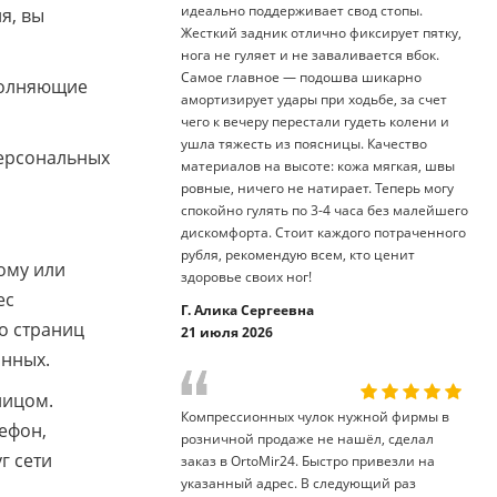
идеально поддерживает свод стопы.
я, вы
Жесткий задник отлично фиксирует пятку,
нога не гуляет и не заваливается вбок.
Самое главное — подошва шикарно
полняющие
амортизирует удары при ходьбе, за счет
чего к вечеру перестали гудеть колени и
ушла тяжесть из поясницы. Качество
персональных
материалов на высоте: кожа мягкая, швы
ровные, ничего не натирает. Теперь могу
спокойно гулять по 3-4 часа без малейшего
дискомфорта. Стоит каждого потраченного
рубля, рекомендую всем, кто ценит
ому или
здоровье своих ног!
ес
Г. Алика Сергеевна
о страниц
21 июля 2026
анных.
лицом.
Компрессионных чулок нужной фирмы в
ефон,
розничной продаже не нашёл, сделал
г сети
заказ в OrtoMir24. Быстро привезли на
указанный адрес. В следующий раз