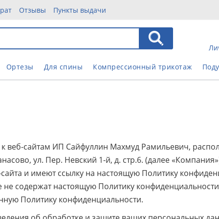
врат
Отзывы
Пункты выдачи
Ли
Ортезы
Для спины
Компрессионный трикотаж
Под
к веб-сайтам ИП Сайфуллин Махмуд Рамильевич, распо
асово, ул. Пер. Невский 1-й, д. стр.6. (далее «Компания»
-сайта и имеют ссылку на настоящую Политику конфиден
е не содержат настоящую Политику конфиденциальности
венную Политику конфиденциальности.
едения об обработке и защите ваших персональных да