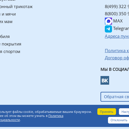
8(499) 322 
онный трикотаж
8(800) 350 
 и мячи
MAX
их мам
Telegra
Адреса пун
обиля
 покрытия
Политика 
ия спортом
Договор о
МЫ В СОЦИАЛ
Обратная св
азин ортопедических товаров
Принять
Наст
ользует файлы cookie, обрабатываемые вашим браузером.
е об этом вы можете узнать в
Политика
нциальности
.
Отклонить