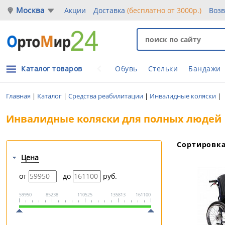
Москва
Акции
Доставка
(бесплатно от 3000р.)
Воз
Каталог товаров
Обувь
Стельки
Бандажи
Главная
|
Каталог
|
Средства реабилитации
|
Инвалидные коляски
|
Инвалидные коляски для полных людей
Сортировк
Цена
от
до
руб.
59950
85238
110525
135813
161100