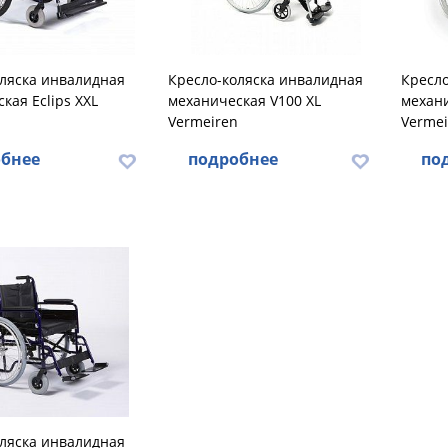
оляска инвалидная
Кресло-коляска инвалидная
Кресло
кая Eclips XXL
механическая V100 XL
механи
Vermeiren
Vermei
бнее
подробнее
по
оляска инвалидная