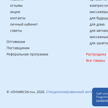
отзывы
компресси
акции
массажёры
контакты
для будущ
личный кабинет
для дома
советы
для автом
массажные
Оптовикам
для занят
Поставщикам
Реферальная программа
Распродажа
Все товары
© «OrtoMir24.ru», 2026.
Специализированный интернет-маг
Сайт исп
Подробне
конфиде