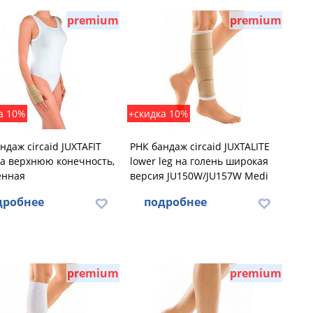
premium
premium
а 10%
+скидка 10%
ндаж circaid JUXTAFIT
РНК бандаж circaid JUXTALITE
а верхнюю конечность,
lower leg на голень широкая
енная
версия JU150W/JU157W Medi
дробнее
подробнее
premium
premium