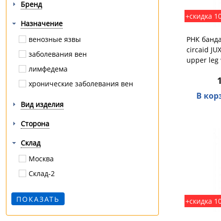
Бренд
+скидка 1
Назначение
венозные язвы
РНК банда
circaid JU
заболевания вен
upper leg
лимфедема
хронические заболевания вен
В кор
Вид изделия
Сторона
Склад
Москва
Склад-2
+скидка 1