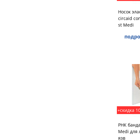
Носок эла
circaid co
st Medi
подро
+скидка 1
РНК банда
Medi для
язв