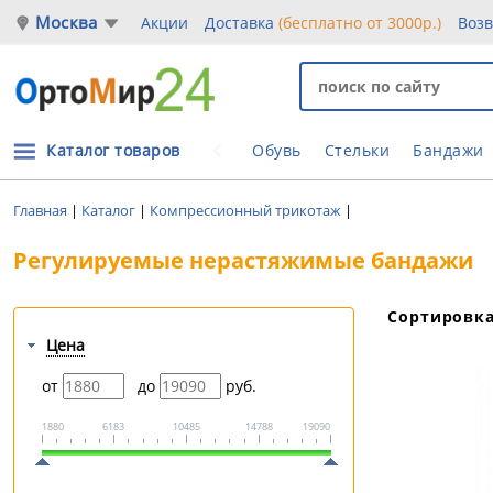
Москва
Акции
Доставка
(бесплатно от 3000р.)
Воз
Каталог товаров
Обувь
Стельки
Бандажи
Главная
|
Каталог
|
Компрессионный трикотаж
|
Регулируемые нерастяжимые бандажи
Сортировк
Цена
от
до
руб.
1880
6183
10485
14788
19090