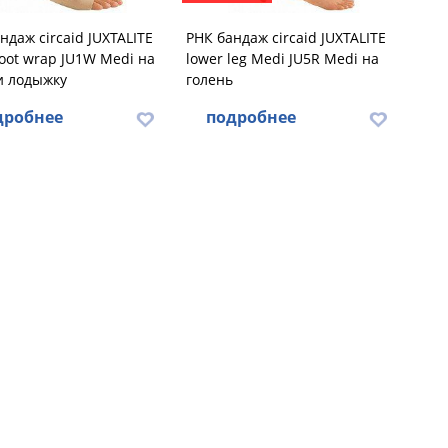
ндаж circaid JUXTALITE
РНК бандаж circaid JUXTALITE
foot wrap JU1W Medi на
lower leg Medi JU5R Medi на
и лодыжку
голень
дробнее
подробнее