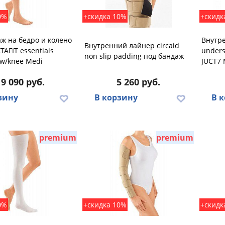
0%
+скидка 10%
+скидк
ж на бедро и колено
Внутре
Внутренний лайнер circaid
XTAFIT essentials
unders
non slip padding под бандаж
 w/knee Medi
JUCT7 
19 090 руб.
5 260 руб.
зину
В корзину
В 
premium
premium
0%
+скидка 10%
+скидк