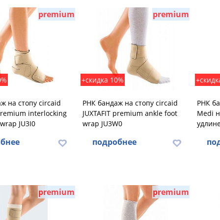
premium
premium
0%
+скидка 10%
+скидк
ж на стопу circaid
РНК бандаж на стопу circaid
РНК ба
premium interlocking
JUXTAFIT premium ankle foot
Medi н
 wrap JU3I0
wrap JU3W0
удлин
бнее
подробнее
по
premium
premium