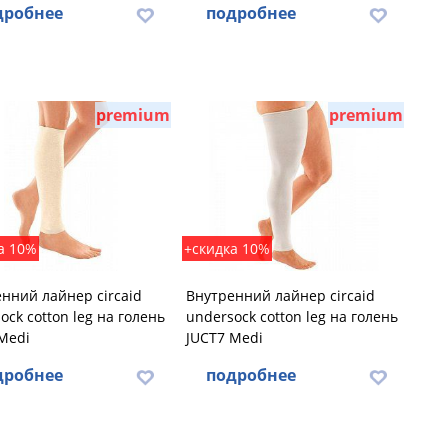
дробнее
подробнее
premium
premium
а 10%
+скидка 10%
нний лайнер circaid
Внутренний лайнер circaid
ock cotton leg на голень
undersock cotton leg на голень
Medi
JUCT7 Medi
дробнее
подробнее