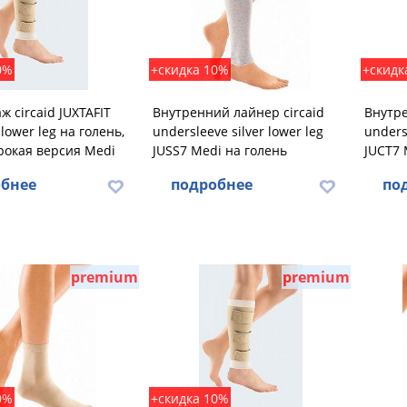
0%
+скидка 10%
+скидк
ж circaid JUXTAFIT
Внутренний лайнер circaid
Внутре
 lower leg на голень,
undersleeve silver lower leg
unders
рокая версия Medi
JUSS7 Medi на голень
JUCT7 
бнее
подробнее
по
premium
premium
0%
+скидка 10%