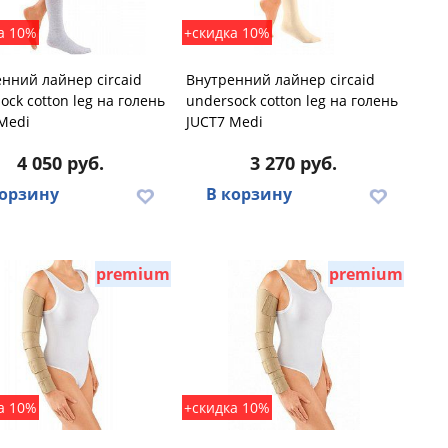
а 10%
+скидка 10%
нний лайнер circaid
Внутренний лайнер circaid
ock cotton leg на голень
undersock cotton leg на голень
Medi
JUCT7 Medi
4 050 руб.
3 270 руб.
корзину
В корзину
premium
premium
а 10%
+скидка 10%