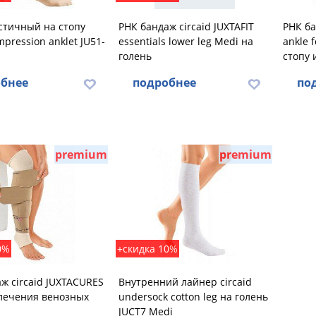
стичный на стопу
РНК бандаж circaid JUXTAFIT
РНК ба
mpression anklet JU51-
essentials lower leg Medi на
ankle 
голень
стопу 
бнее
подробнее
по
premium
premium
0%
+скидка 10%
ж circaid JUXTACURES
Внутренний лайнер circaid
 лечения венозных
undersock cotton leg на голень
JUCT7 Medi