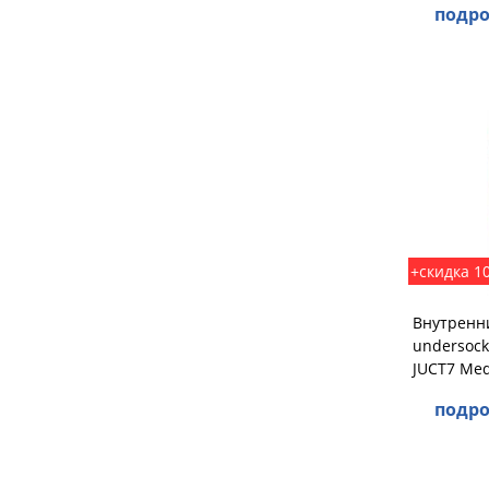
подро
+скидка 1
Внутренни
undersock
JUCT7 Med
подро