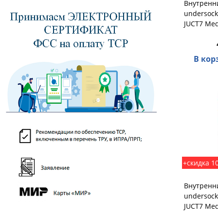
Внутренни
undersock
JUCT7 Med
В кор
+скидка 1
Внутренни
undersock
JUCT7 Med