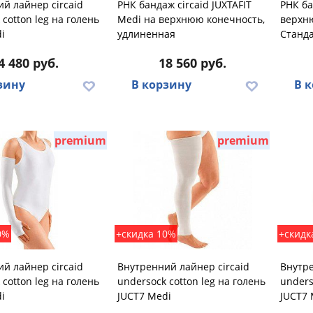
й лайнер circaid
РНК бандаж circaid JUXTAFIT
РНК ба
 cotton leg на голень
Medi на верхнюю конечность,
верхн
i
удлиненная
Станда
4 480 руб.
18 560 руб.
зину
В корзину
В 
premium
premium
0%
+скидка 10%
+скидк
й лайнер circaid
Внутренний лайнер circaid
Внутре
 cotton leg на голень
undersock cotton leg на голень
unders
i
JUCT7 Medi
JUCT7 