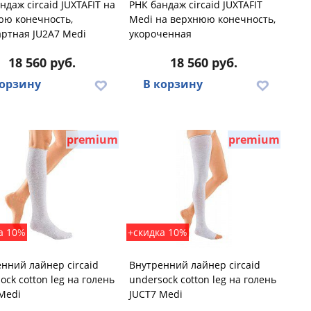
ндаж circaid JUXTAFIT на
РНК бандаж circaid JUXTAFIT
юю конечность,
Medi на верхнюю конечность,
ртная JU2A7 Medi
укороченная
18 560 руб.
18 560 руб.
корзину
В корзину
premium
premium
а 10%
+скидка 10%
нний лайнер circaid
Внутренний лайнер circaid
ock cotton leg на голень
undersock cotton leg на голень
Medi
JUCT7 Medi