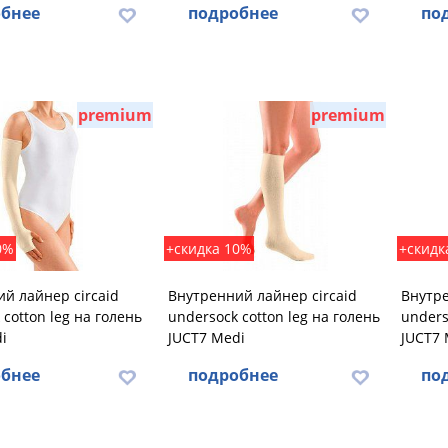
бнее
подробнее
по
premium
premium
0%
+скидка 10%
+скидк
й лайнер circaid
Внутренний лайнер circaid
Внутре
 cotton leg на голень
undersock cotton leg на голень
unders
i
JUCT7 Medi
JUCT7 
бнее
подробнее
по