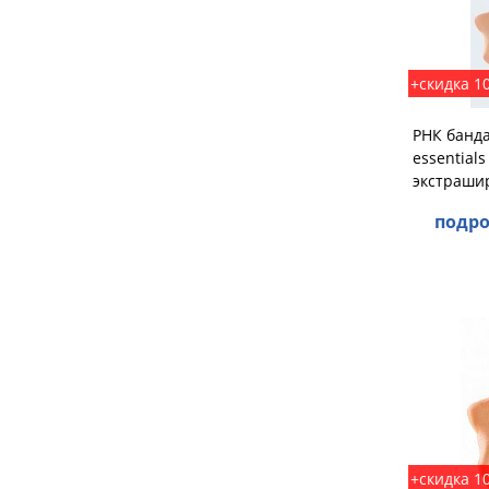
+скидка 1
РНК банда
essentials
экстраши
подро
+скидка 1