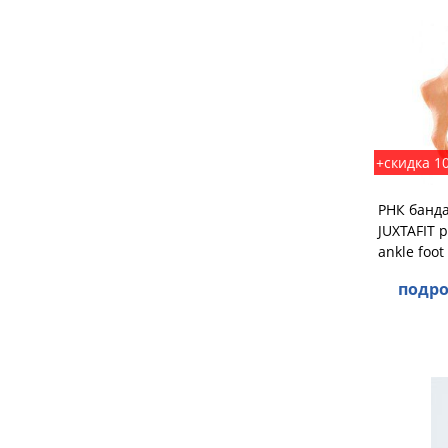
+скидка 1
РНК банда
JUXTAFIT 
ankle foot
подро