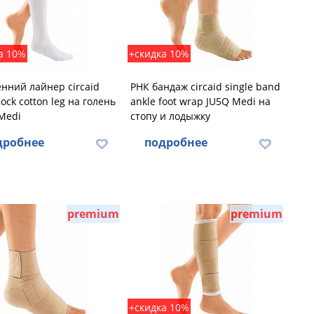
а 10%
+скидка 10%
нний лайнер circaid
РНК бандаж circaid single band
ock cotton leg на голень
ankle foot wrap JU5Q Medi на
Medi
стопу и лодыжку
дробнее
подробнее
premium
premium
+скидка 10%