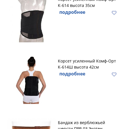
К-614 высота 35см
подробнее
Корсет усиленный Комф-Орт
К-614Ш высота 42см
подробнее
Бандаж из верблюжьей
шерсти ПРР-03 Экотен