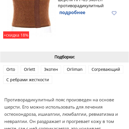
противорадикулитный
подробнее
+скидка 18%
Подборки:
Orto
Orlett
Экотен
Orliman
Согревающий
С ребрами жесткости
Противорадикулитный пояс произведен на основе
шерсти. Его можно использовать для лечения
остеохондроза, ишиалгии, люмбалгии, ревматизма и
невралгии. Он раздражает и прогревает кожу в том
месте, где с ней соприкасается, это усиливает