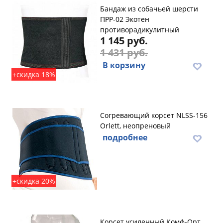
Бандаж из собачьей шерсти
ПРР-02 Экотен
противорадикулитный
1 145 руб.
1 431 руб.
В корзину
+скидка 18%
Согревающий корсет NLSS-156
Orlett, неопреновый
подробнее
+скидка 20%
Корсет усиленный Комф-Орт