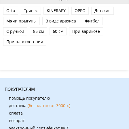
Orto
Тривес
KINERAPY
OPPO
Детские
Мячи прыгуны
В виде арахиса
Фитбол
С ручкой
85 см
60 см
При варикозе
При плоскостопии
ПОКУПАТЕЛЯМ
помощь покупателю
доставка
(бесплатно от 3000р.)
оплата
возврат
электронный сертификат ФСС