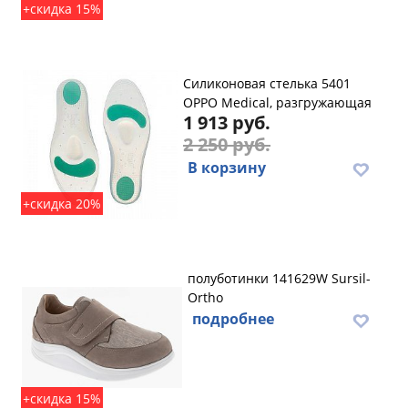
+скидка 15%
Силиконовая стелька 5401
OPPO Medical, разгружающая
1 913 руб.
2 250 руб.
В корзину
+скидка 20%
полуботинки 141629W Sursil-
Ortho
подробнее
+скидка 15%