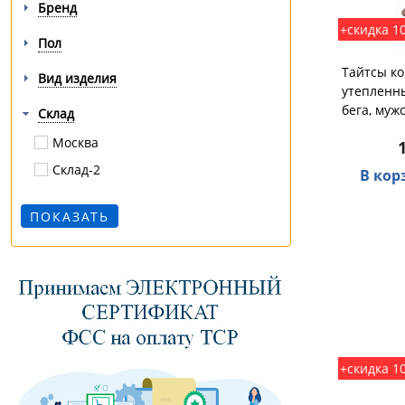
Бренд
+скидка 1
Пол
Тайтсы к
Вид изделия
утепленн
бега, муж
Склад
Москва
Склад-2
В кор
+скидка 1