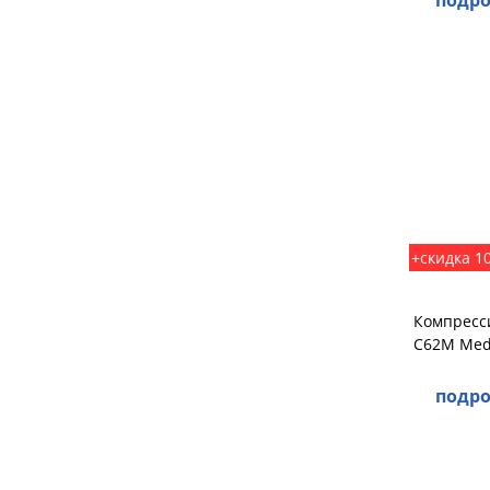
подро
+скидка 1
Компресс
C62M Medi
подро