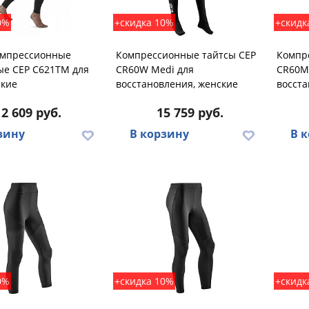
0%
+скидка 10%
+скидк
омпрессионные
Компрессионные тайтсы CEP
Компр
ые CEP C621TM для
CR60W Medi для
CR60M
ские
восстановления, женские
восста
12 609 руб.
15 759 руб.
зину
В корзину
В 
0%
+скидка 10%
+скидк