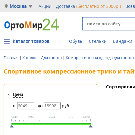
Москва
Акции
Доставка
(бесплатно от 3000р.)
Воз
Каталог товаров
Обувь
Стельки
Бандажи
Главная
|
Каталог
|
Для спорта
|
Компрессионная одежда для спорта
Спортивное компрессионное трико и та
Сортировк
Цена
от
до
руб.
6049
9286
12524
15761
18998