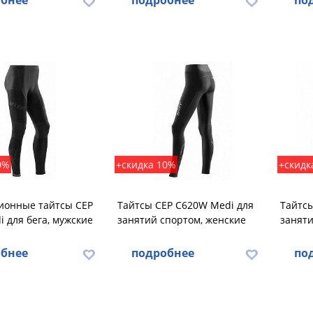
бнее
подробнее
по
0%
+скидка 10%
+скидк
ионные тайтсы CEP
Тайтсы CEP C620W Medi для
Тайтсы
 для бега, мужские
занятий спортом, женские
заняти
бнее
подробнее
по