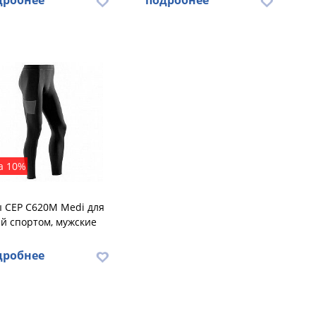
дробнее
подробнее
а 10%
 CEP C620M Medi для
й спортом, мужские
дробнее