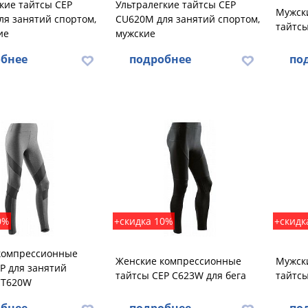
кие тайтсы CEP
Ультралегкие тайтсы CEP
Мужск
я занятий спортом,
CU620M для занятий спортом,
тайтсы
ие
мужские
бнее
подробнее
по
0%
+скидка 10%
+скидк
компрессионные
Женские компрессионные
Мужск
P для занятий
тайтсы CEP C623W для бега
тайтсы
CT620W