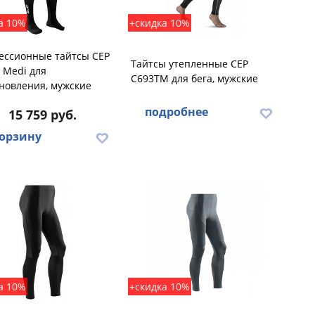
а 10%
+скидка 10%
ессионные тайтсы CEP
Тайтсы утепленные CEP
 Medi для
C693TM для бега, мужские
новления, мужские
подробнее
15 759 руб.
корзину
а 10%
+скидка 10%