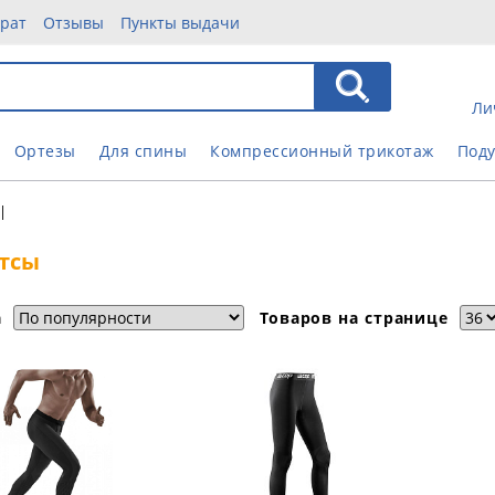
врат
Отзывы
Пункты выдачи
Ли
Ортезы
Для спины
Компрессионный трикотаж
Под
|
йтсы
а
Товаров на странице