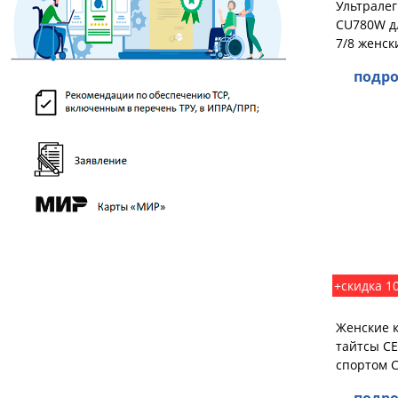
Ультралег
CU780W дл
7/8 женск
подро
+скидка 1
Женские 
тайтсы CE
спортом 