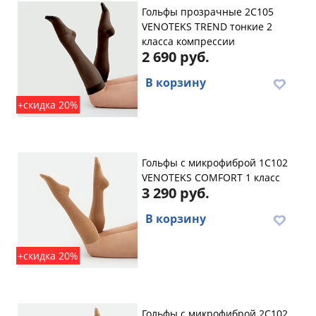
Гольфы прозрачные 2C105
VENOTEKS TREND тонкие 2
класса компрессии
2 690 руб.
В корзину
+скидка 20%
Гольфы с микрофиброй 1C102
VENOTEKS COMFORT 1 класс
3 290 руб.
В корзину
+скидка 20%
Гольфы с микрофиброй 2C102