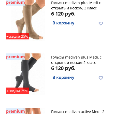
premium
Гольфы mediven plus Medi с
открытым носком, 3 класс
6 120 руб.
В корзину
+скидка 25%
premium
Гольфы mediven plus Medi, с
открытым носком 2 класс
6 120 руб.
В корзину
+скидка 25%
premium
Гольфы mediven active Medi, 2