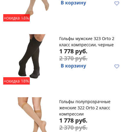
В корзину
+скидка 18%
Гольфы мужские 323 Orto 2
класс компрессии, черные
1 778 руб.
2 370 руб.
В корзину
+скидка 18%
Гольфы полупрозрачные
женские 322 Orto 2 класс
компрессии
1 778 руб.
2 370 руб.