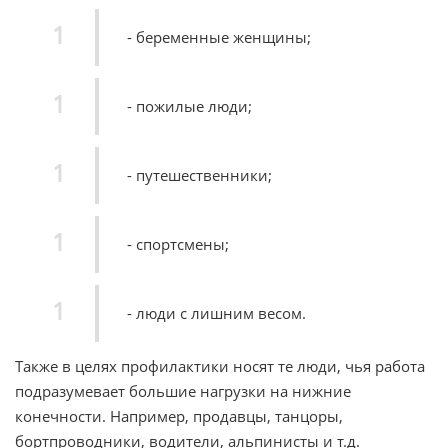
- беременные женщины;
- пожилые люди;
- путешественники;
- спортсмены;
- люди с лишним весом.
Также в целях профилактики носят те люди, чья работа
подразумевает большие нагрузки на нижние
конечности. Например, продавцы, танцоры,
бортпроводники, водители, альпинисты и т.д.