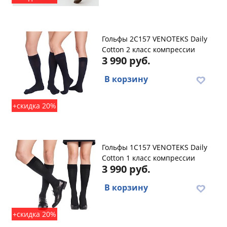
Гольфы 2C157 VENOTEKS Daily
Cotton 2 класс компрессии
3 990 руб.
В корзину
+скидка 20%
Гольфы 1C157 VENOTEKS Daily
Cotton 1 класс компрессии
3 990 руб.
В корзину
+скидка 20%