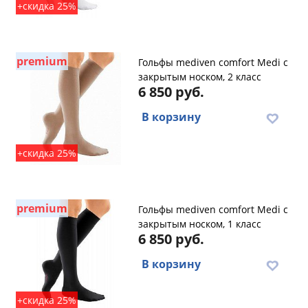
+скидка 25%
premium
Гольфы mediven comfort Medi с
закрытым носком, 2 класс
6 850 руб.
В корзину
+скидка 25%
premium
Гольфы mediven comfort Medi с
закрытым носком, 1 класс
6 850 руб.
В корзину
+скидка 25%