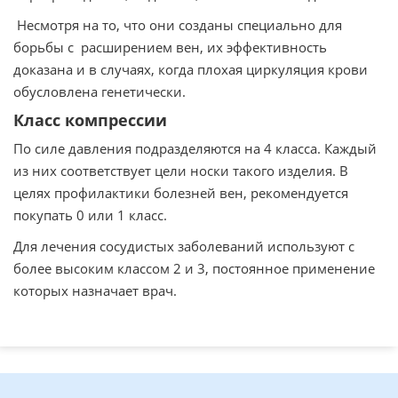
Несмотря на то, что они созданы специально для
борьбы с расширением вен, их эффективность
доказана и в случаях, когда плохая циркуляция крови
обусловлена генетически.
Класс компрессии
По силе давления подразделяются на 4 класса. Каждый
из них соответствует цели носки такого изделия. В
целях профилактики болезней вен, рекомендуется
покупать 0 или 1 класс.
Для лечения сосудистых заболеваний используют с
более высоким классом 2 и 3, постоянное применение
которых назначает врач.