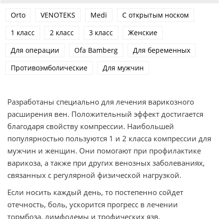
Orto
VENOTEKS
Medi
С открытым носком
1 класс
2 класс
3 класс
Женские
Для операции
Ofa Bamberg
Для беременных
Противоэмболические
Для мужчин
Разработаны специально для лечения варикозного
расширения вен. Положительный эффект достигается
благодаря свойству компрессии. Наибольшей
популярностью пользуются 1 и 2 класса компрессии для
мужчин и женщин. Они помогают при профилактике
варикоза, а также при других венозных заболеваниях,
связанных с регулярной физической нагрузкой.
Если носить каждый день, то постепенно сойдет
отечность, боль, ускорится прогресс в лечении
тормбоза, лимфодемы и трофических язв.