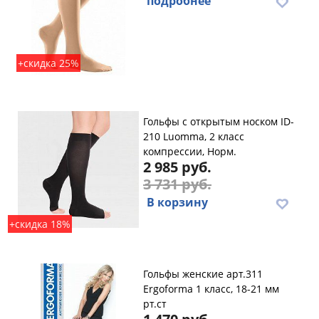
подробнее
+скидка 25%
Гольфы с открытым носком ID-
210 Luomma, 2 класс
компрессии, Норм.
2 985 руб.
3 731 руб.
В корзину
+скидка 18%
Гольфы женские арт.311
Ergoforma 1 класс, 18-21 мм
рт.ст