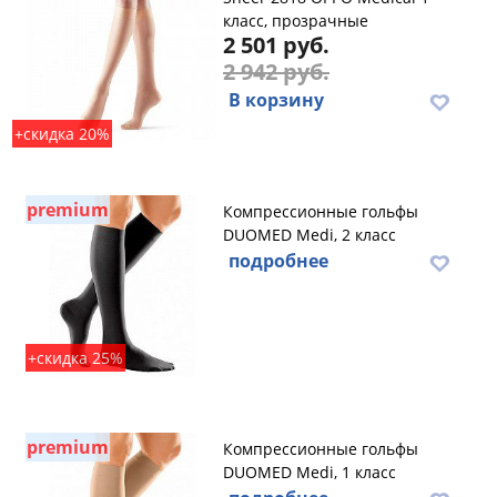
класс, прозрачные
2 501 руб.
2 942 руб.
В корзину
+скидка 20%
premium
Компрессионные гольфы
DUOMED Medi, 2 класс
подробнее
+скидка 25%
premium
Компрессионные гольфы
DUOMED Medi, 1 класс