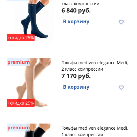
класс компрессии
6 840 руб.
В корзину
+скидка 25%
premium
Гольфы mediven elegance Medi,
2 класс компрессии
7 170 руб.
В корзину
+скидка 25%
premium
Гольфы mediven elegance Medi,
1 класс компрессии