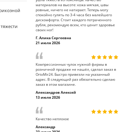
материалов на высоте: кожа мягкая, швы
арикозной
ровные, ничего не натирает. Теперь могу
спокойно гулять по 3-4 часа без малейшего
дискомфорта. Стоит каждого потраченного
рубля, рекомендую всем, кто ценит здоровье
 тяжести
своих ног!
Г. Алика Сергеевна
21 июля 2026
Компрессионных чулок нужной фирмы в
розничной продаже не нашёл, сделал заказ в
OrtoMir24. Быстро привезли на указанный
адрес. В следующий раз обязательно сделаю
заказ в этом магазине.
Александров Алексей
13 июля 2026
Качество неплохое
Александр
23 июня 2026