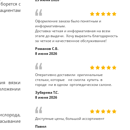
борется с
пациентам
Оформление заказа было понятным и
информативным.
Доставка четкая и информативная на всем
этапе до выдачи. Хочу выразить благодарность
за четкое и качественное обслуживание!
Романов С.Б.
8 июня 2026
Оперативно доставили оригинальные
стельки, которые не смогла купить в
ия вязки
городе ни в одном ортопедическом салоне.
оложении
Зубарева Т.С.
8 июня 2026
слорода,
Доступные цены, большой ассортимент
сасывание
Павел