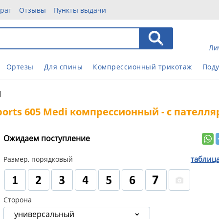
врат
Отзывы
Пункты выдачи
Ли
Ортезы
Для спины
Компрессионный трикотаж
Под
|
orts 605 Medi компрессионный - с пателл
Ожидаем поступление
таблиц
Размер, порядковый
Сторона
универсальный