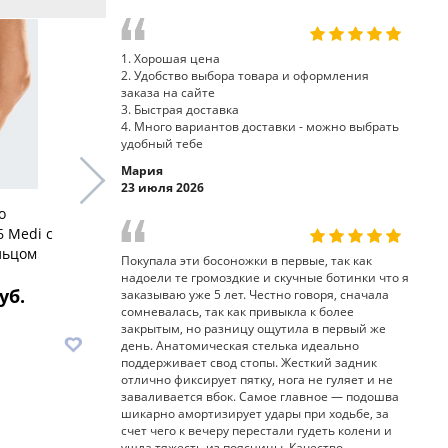
1. Хорошая цена
2. Удобство выбора товара и оформления
заказа на сайте
3. Быстрая доставка
4. Много вариантов доставки - можно выбрать
удобный тебе
Мария
23 июля 2026
о
Коленный бандаж
Бандаж к
6 Medi с
GENUMEDI extrawide III 616
PSS с вст
льцом
Medi на широкое бедро
Medi
Покупала эти босоножки в первые, так как
надоели те громоздкие и скучные ботинки что я
уб.
10 550 руб.
10
заказываю уже 5 лет. Честно говоря, сначала
сомневалась, так как привыкла к более
закрытым, но разницу ощутила в первый же
В корзину
В корз
день. Анатомическая стелька идеально
поддерживает свод стопы. Жесткий задник
отлично фиксирует пятку, нога не гуляет и не
заваливается вбок. Самое главное — подошва
шикарно амортизирует удары при ходьбе, за
счет чего к вечеру перестали гудеть колени и
ушла тяжесть из поясницы. Качество