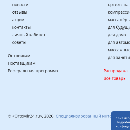
новости
ортезы на
отзывы
компресси
акции
массажёры
контакты
для будущ
личный кабинет
для дома
советы
для автом
массажные
Оптовикам
для занят
Поставщикам
Реферальная программа
Распродажа
Все товары
© «OrtoMir24.ru», 2026.
Специализированный интернет-маг
Сайт исп
Подробне
конфиде