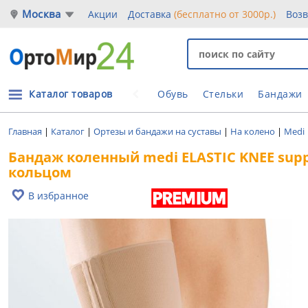
Москва
Акции
Доставка
(бесплатно от 3000р.)
Воз
Каталог товаров
Обувь
Стельки
Бандажи
Главная
|
Каталог
|
Ортезы и бандажи на суставы
|
На колено
|
Medi
Бандаж коленный medi ELASTIC KNEE supp
кольцом
В избранное