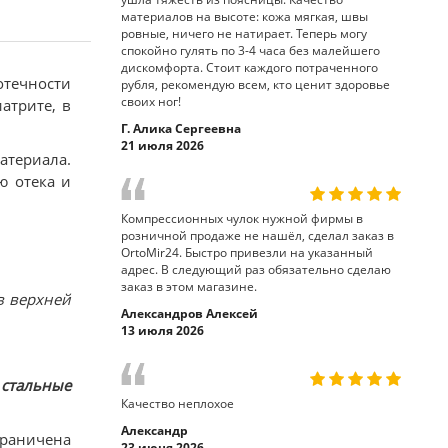
материалов на высоте: кожа мягкая, швы
ровные, ничего не натирает. Теперь могу
спокойно гулять по 3-4 часа без малейшего
дискомфорта. Стоит каждого потраченного
отечности
рубля, рекомендую всем, кто ценит здоровье
своих ног!
атрите, в
Г. Алика Сергеевна
21 июля 2026
атериала.
ю отека и
Компрессионных чулок нужной фирмы в
розничной продаже не нашёл, сделал заказ в
OrtoMir24. Быстро привезли на указанный
адрес. В следующий раз обязательно сделаю
заказ в этом магазине.
 в верхней
Александров Алексей
13 июля 2026
 стальные
Качество неплохое
Александр
граничена
23 июня 2026