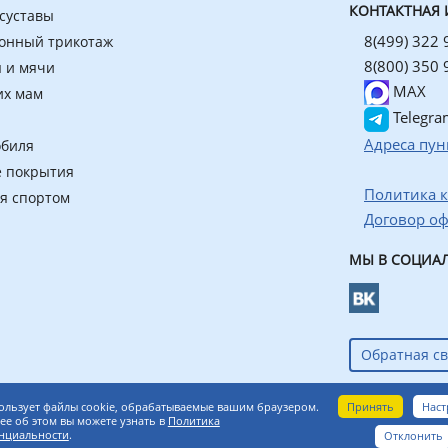
КОНТАКТНАЯ
 суставы
8(499) 322 
онный трикотаж
8(800) 350 
 и мячи
MAX
их мам
Telegra
Адреса пун
обиля
 покрытия
Политика 
ия спортом
Договор о
МЫ В СОЦИАЛ
Обратная св
азин ортопедических товаров
Принять
Наст
ользует файлы cookie, обрабатываемые вашим браузером.
е об этом вы можете узнать в
Политика
нциальности
.
Отклонить