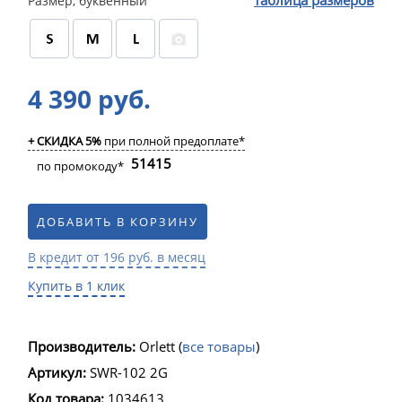
таблица размеров
Размер, буквенный
4 390 руб.
+ СКИДКА 5%
при полной предоплате*
51415
по промокоду*
ДОБАВИТЬ В КОРЗИНУ
В кредит от 196 руб. в месяц
Купить в 1 клик
Производитель:
Orlett
(
все товары
)
Артикул:
SWR-102 2G
Код товара:
1034613